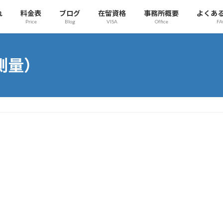
れ
料金表
ブログ
在留資格
事務所概要
よくあ
Price
Blog
VISA
Office
FA
測量）