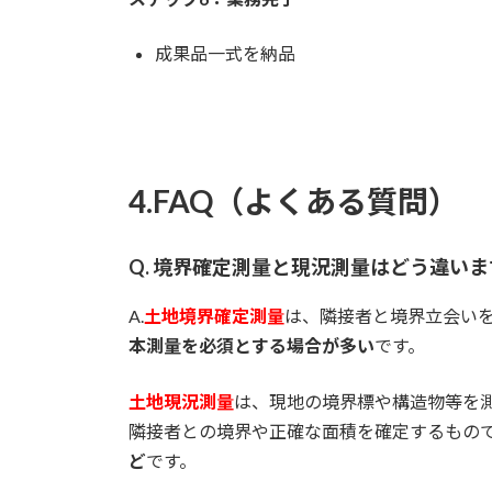
成果品一式を納品
4.FAQ（よくある質問）
Q. 境界確定測量と現況測量はどう違い
A.
土地境界確定測量
は、隣接者と境界立会い
本測量を必須とする場合が多い
です。
土地現況測量
は、現地の境界標や構造物等を
隣接者との境界や正確な面積を確定するもの
ど
です。