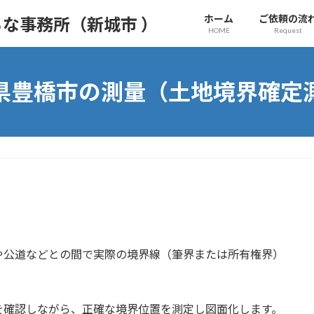
ホーム
ご依頼の流
な事務所（新城市 ）
HOME
Request
県豊橋市の測量（土地境界確定
）
や公道などとの間で実際の境界線（筆界または所有権界）
を確認しながら、正確な境界位置を測定し図面化します。