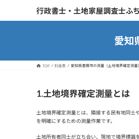
コ
ナ
行政書士・土地家屋調査士ふち
ン
ビ
テ
ゲ
ン
ー
ツ
シ
愛知
へ
ョ
ス
ン
キ
に
ッ
移
TOP
料金表
愛知県豊橋市の測量（土地境界確定測量
プ
動
1.土地境界確定測量とは
土地境界確定測量とは、隣接する民有地同士
を明確にするための測量作業です。
土地所有者同士が立ち会い、現地で境界標識