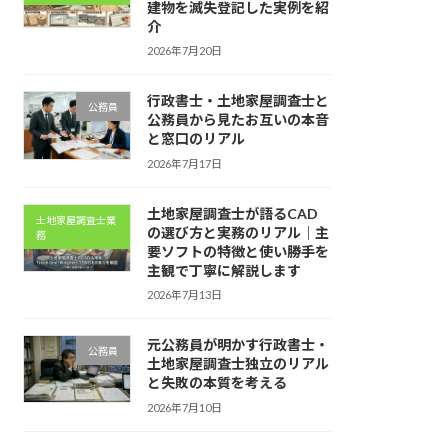
建物を滅失登記した実例を紹
介
2026年7月20日
行政書士・土地家屋調査士と
公務員
公務員から見たお互いの本音
と窓口のリアル
2026年7月17日
土地家屋調査士が語るCAD
土地家屋調査士業
の選び方と実務のリアル｜主
務
要ソフトの特徴と使い勝手を
主観で丁寧に解説します
2026年7月13日
元公務員が明かす行政書士・
公務員
土地家屋調査士独立のリアル
と失敗の本質を考える
2026年7月10日