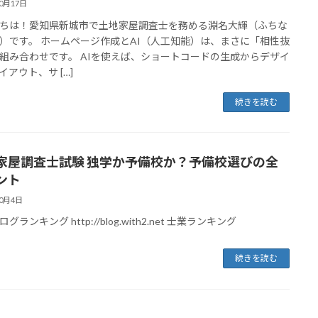
10月17日
ちは！愛知県新城市で土地家屋調査士を務める淵名大輝（ふちな
）です。 ホームページ作成とAI（人工知能）は、まさに「相性抜
組み合わせです。 AIを使えば、ショートコードの生成からデザイ
イアウト、サ […]
続きを読む
家屋調査士試験 独学か予備校か？予備校選びの全
ント
10月4日
グランキング http://blog.with2.net 士業ランキング
続きを読む