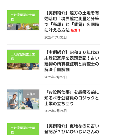
【実例紹介】遠方の土地を有
土地家屋調査士業
効活用！境界確定測量と分筆
務
で「売却」と「賃貸」を同時
に叶える方法
新着!!
2026年7月31日
【実例紹介】昭和３０年代の
土地家屋調査士業
未登記家屋を表題登記！古い
務
建物の所有権証明と調査士の
解決手順解説
2026年7月27日
「お役所仕事」を愚痴る前に
公務員
知るべき公務員のロジックと
士業の立ち回り
2026年7月24日
【実例紹介】更地なのに古い
土地家屋調査士業
登記が？ひいひいじいさんの
務