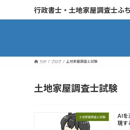
コ
ナ
行政書士・土地家屋調査士ふち
ン
ビ
テ
ゲ
ン
ー
ツ
シ
へ
ョ
ス
ン
キ
に
ッ
移
TOP
ブログ
土地家屋調査士試験
プ
動
土地家屋調査士試験
AI
土地家屋調査士試験
現す