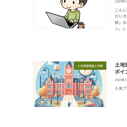
2025年
こんに
だいき
群」の
ン、レ
土地
土地家屋調査士試験
ポイ
2025年
人気ブロ