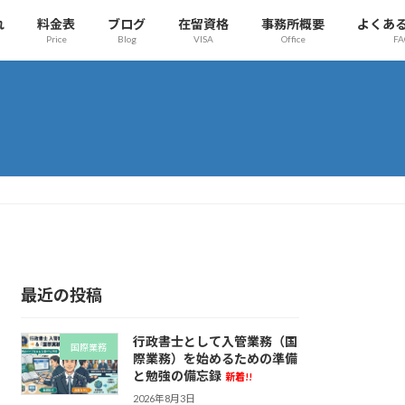
れ
料金表
ブログ
在留資格
事務所概要
よくあ
Price
Blog
VISA
Office
FA
最近の投稿
行政書士として入管業務（国
国際業務
際業務）を始めるための準備
と勉強の備忘録
新着!!
2026年8月3日