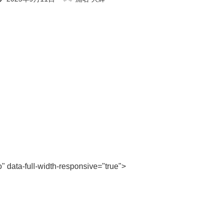
終
更
新
日
時
:
" data-full-width-responsive="true">