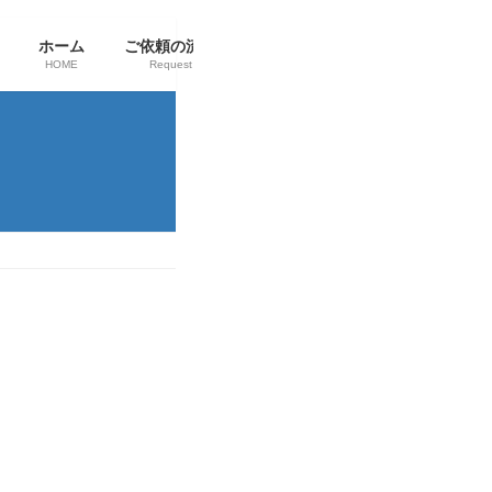
ホーム
ご依頼の流れ
料金表
ブログ
在留資格
HOME
Request
Price
Blog
VISA