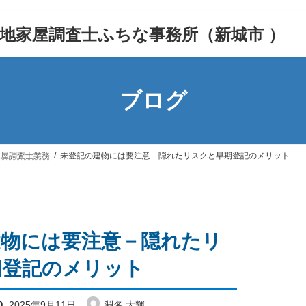
地家屋調査士ふちな事務所（新城市 ）
ブログ
家屋調査士業務
未登記の建物には要注意－隠れたリスクと早期登記のメリット
建物には要注意－隠れたリ
期登記のメリット
最
2025年9月11日
淵名 大輝