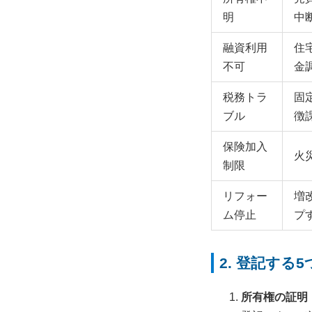
明
中
融資利用
住
不可
金
税務トラ
固
ブル
徴
保険加入
火
制限
リフォー
増
ム停止
プ
2. 登記する
所有権の証明