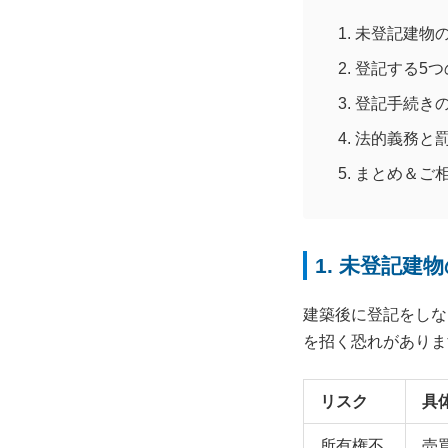
1. 未登記建
2. 登記する5
3. 登記手続き
4. 法的義務と
5. まとめ＆ご
1. 未登記建
建築後に登記をしな
を招く恐れがありま
リスク
具
所有権不
売