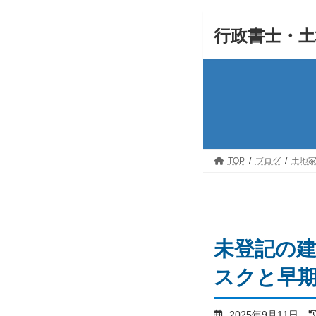
コ
ナ
行政書士・土
ン
ビ
テ
ゲ
ン
ー
ツ
シ
へ
ョ
ス
ン
キ
に
TOP
ブログ
土地
ッ
移
プ
動
未登記の
スクと早
2025年9月11日