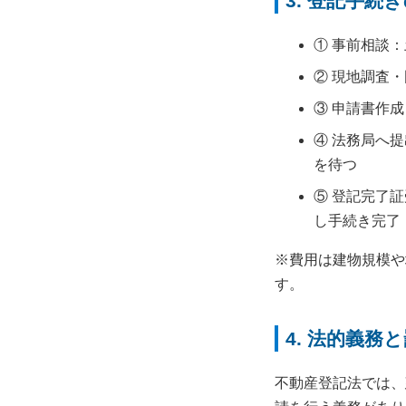
3. 登記手続
① 事前相談
② 現地調査
③ 申請書作
④ 法務局へ
を待つ
⑤ 登記完了
し手続き完了
※費用は建物規模や
す。
4. 法的義務
不動産登記法では、