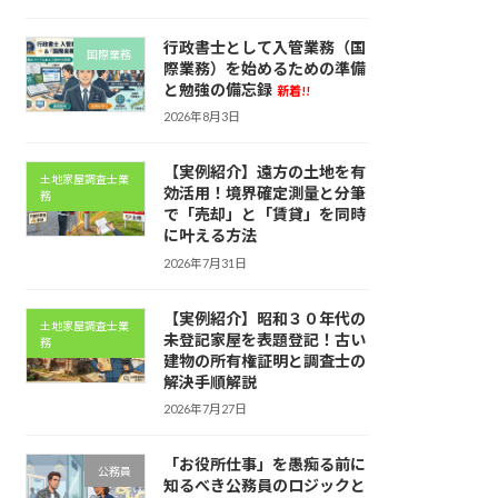
行政書士として入管業務（国
国際業務
際業務）を始めるための準備
と勉強の備忘録
新着!!
2026年8月3日
【実例紹介】遠方の土地を有
土地家屋調査士業
効活用！境界確定測量と分筆
務
で「売却」と「賃貸」を同時
に叶える方法
2026年7月31日
【実例紹介】昭和３０年代の
土地家屋調査士業
未登記家屋を表題登記！古い
務
建物の所有権証明と調査士の
解決手順解説
2026年7月27日
「お役所仕事」を愚痴る前に
公務員
知るべき公務員のロジックと