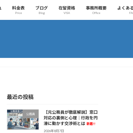
れ
料金表
ブログ
在留資格
事務所概要
よくあ
Price
Blog
VISA
Office
FA
最近の投稿
【元公務員が徹底解説】窓口
公務員
対応の裏側と心理｜行政を円
滑に動かす交渉術とは
新着!!
2026年8月7日