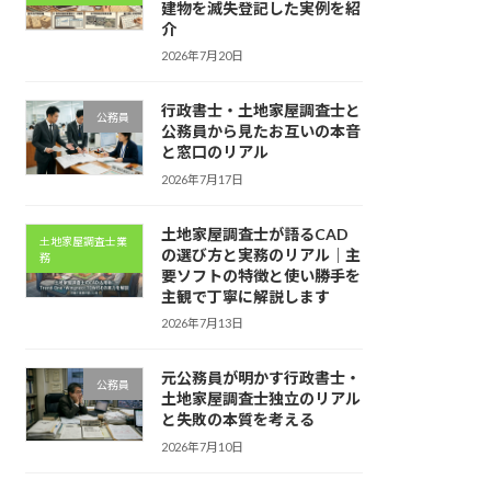
建物を滅失登記した実例を紹
介
2026年7月20日
行政書士・土地家屋調査士と
公務員
公務員から見たお互いの本音
と窓口のリアル
2026年7月17日
土地家屋調査士が語るCAD
土地家屋調査士業
の選び方と実務のリアル｜主
務
要ソフトの特徴と使い勝手を
主観で丁寧に解説します
2026年7月13日
元公務員が明かす行政書士・
公務員
土地家屋調査士独立のリアル
と失敗の本質を考える
2026年7月10日