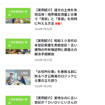
【実例紹介】遠方の土地を有
土地家屋調査士業
効活用！境界確定測量と分筆
務
で「売却」と「賃貸」を同時
に叶える方法
新着!!
2026年7月31日
【実例紹介】昭和３０年代の
土地家屋調査士業
未登記家屋を表題登記！古い
務
建物の所有権証明と調査士の
解決手順解説
2026年7月27日
「お役所仕事」を愚痴る前に
公務員
知るべき公務員のロジックと
士業の立ち回り
2026年7月24日
【実例紹介】更地なのに古い
土地家屋調査士業
登記が？ひいひいじいさんの
務