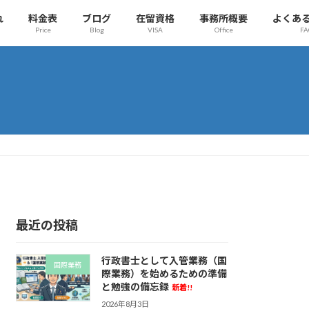
れ
料金表
ブログ
在留資格
事務所概要
よくあ
Price
Blog
VISA
Office
FA
最近の投稿
行政書士として入管業務（国
国際業務
際業務）を始めるための準備
と勉強の備忘録
新着!!
2026年8月3日