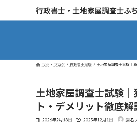
コ
ナ
行政書士・土地家屋調査士ふち
ン
ビ
テ
ゲ
ン
ー
ツ
シ
へ
ョ
ス
ン
キ
に
ッ
移
TOP
ブログ
行政書士試験
土地家屋調査士試験｜独
プ
動
土地家屋調査士試験｜
ト・デメリット徹底解
最
2026年2月13日
2025年12月1日
淵名 
終
更
新