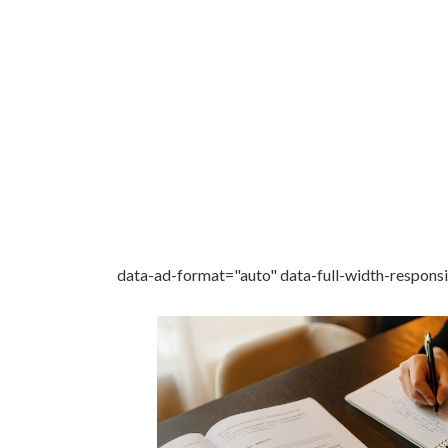
日
時
:
data-ad-format="auto" data-full-width-respons