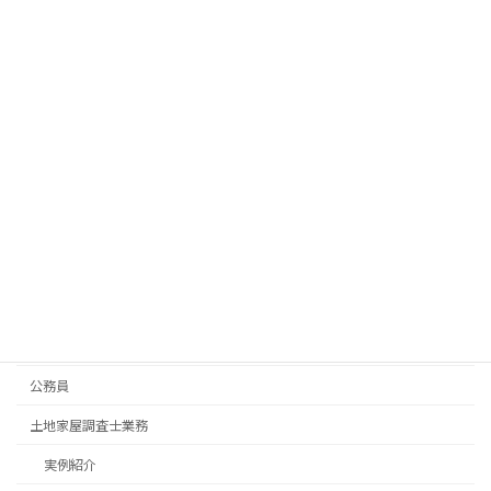
元公務員が明かす行政書士・土地家屋調
公務員
査士独立のリアルと失敗の本質を考える
2026年7月10日
愛知県の経営者様へ。未登記倉庫・工場
土地家屋調査士業務
のリスクを解消し、融資や事業承継をス
ムーズにする登記の手引き
2026年7月6日
カテゴリー
お知らせ・ご挨拶
公務員
土地家屋調査士業務
実例紹介